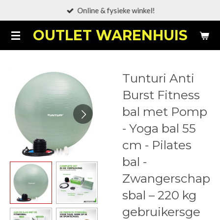
Online & fysieke winkel!
Ga
direct
OUTLET WARENHUIS
naar
de
hoofdinhoud
Tunturi Anti
Burst Fitness
bal met Pomp
- Yoga bal 55
cm - Pilates
bal -
Zwangerschap
sbal – 220 kg
gebruikersge