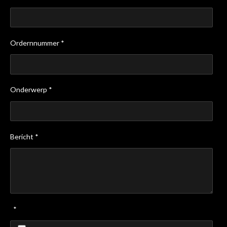
Ordernnummer *
Onderwerp *
Bericht *
*