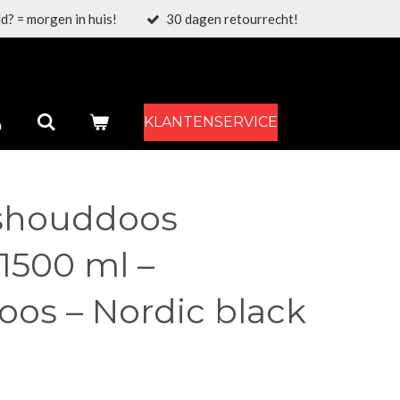
d? = morgen in huis!
30 dagen retourrecht!
KLANTENSERVICE
shouddoos
 1500 ml –
oos – Nordic black