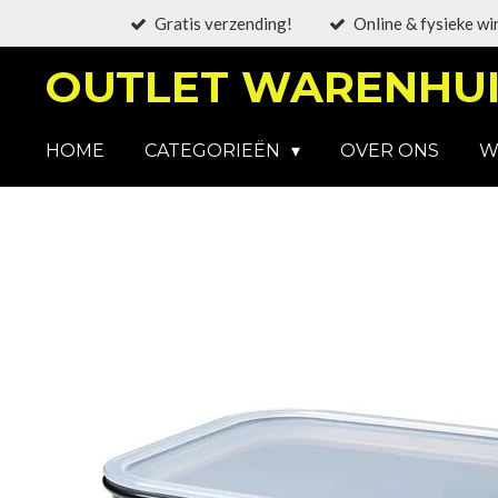
Gratis verzending!
Online & fysieke wi
Ga
direct
OUTLET WARENHUI
naar
de
hoofdinhoud
HOME
CATEGORIEËN
OVER ONS
W