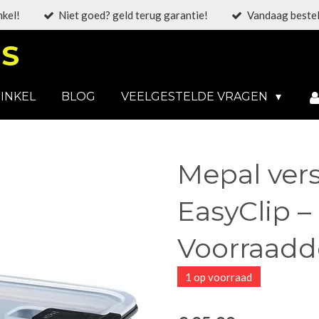
nkel!
Niet goed? geld terug garantie!
Vandaag bestel
S
INKEL
BLOG
VEELGESTELDE VRAGEN
Mepal ver
EasyClip –
Voorraadd
1 op voorraad