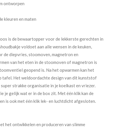
am ontworpen
de kleuren en maten
os is de bewaartopper voor de lekkerste gerechten in
rshoudbakje voldoet aan alle wensen in de keuken,
oor de diepvries, stoomoven, magnetron en
rmen van het eten in de stoomoven of magnetron is
 stoomventiel geopend is. Na het opwarmen kan het
tafel. Het weldoordachte design van dit kunststof
uper strakke organisatie in je koelkast en vriezer.
 je gelijk wat er in de box zit. Met één klik kan de
is ook met één klik lek- en luchtdicht afgesloten.
met het ontwikkelen en produceren van slimme