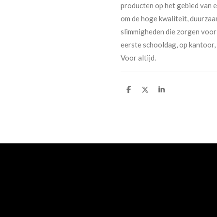
producten op het gebied van 
om de hoge kwaliteit, duurzaa
slimmigheden die zorgen voor 
eerste schooldag, op kantoor, 
Voor altijd.
D
D
S
e
e
h
l
e
a
e
l
r
n
e