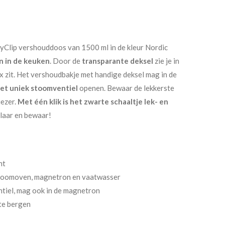
asyClip vershouddoos van 1500 ml in de kleur Nordic
n in de keuken
. Door de
transparante deksel
zie je in
x zit. Het vershoudbakje met handige deksel mag in de
met uniek stoomventiel
openen. Bewaar de lekkerste
ezer.
Met één klik is het zwarte schaaltje lek- en
 klaar en bewaar!
ht
stoomoven, magnetron en vaatwasser
tiel, mag ook in de magnetron
te bergen