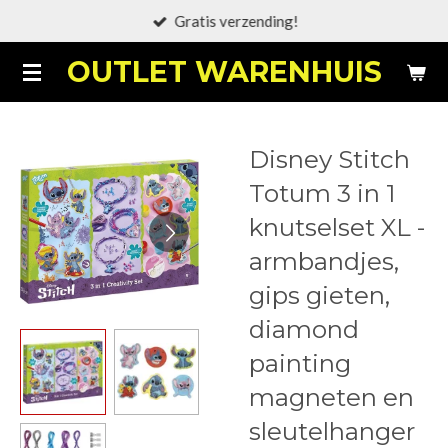
Gratis verzending!
Ga
direct
OUTLET WARENHUIS
naar
de
hoofdinhoud
Disney Stitch
Totum 3 in 1
knutselset XL -
armbandjes,
gips gieten,
diamond
painting
magneten en
sleutelhanger