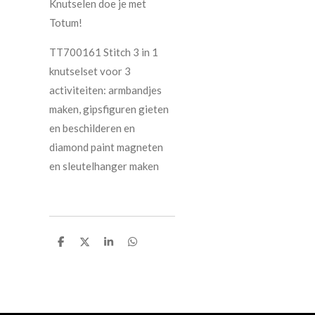
Knutselen doe je met
Totum!
TT700161 Stitch 3 in 1
knutselset voor 3
activiteiten: armbandjes
maken, gipsfiguren gieten
en beschilderen en
diamond paint magneten
en sleutelhanger maken
D
D
S
D
e
e
h
e
l
e
a
l
e
l
r
e
n
e
n