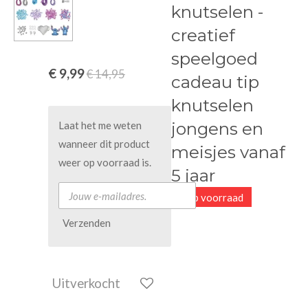
knutselen -
creatief
speelgoed
€ 9,99
€ 14,95
cadeau tip
knutselen
jongens en
Laat het me weten
wanneer dit product
meisjes vanaf
weer op voorraad is.
5 jaar
1 op voorraad
Verzenden
Uitverkocht