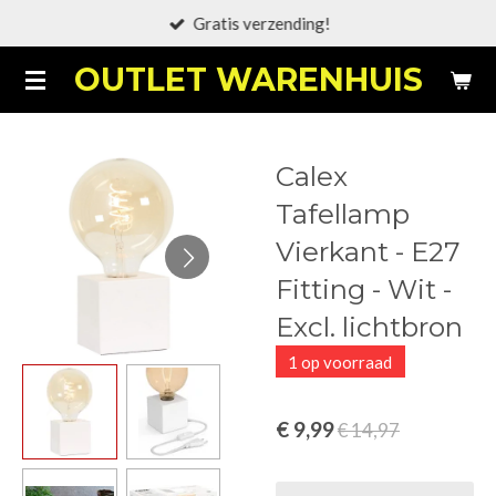
Gratis verzending!
Ga
direct
OUTLET WARENHUIS
naar
de
hoofdinhoud
Calex
Tafellamp
Vierkant - E27
Fitting - Wit -
Excl. lichtbron
1 op voorraad
€ 9,99
€ 14,97