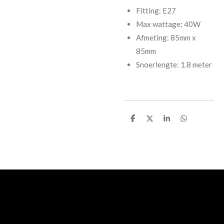
Fitting: E27
Max wattage: 40W
Afmeting: 85mm x
85mm
Snoerlengte: 1.8 meter
D
D
S
D
e
e
h
e
l
e
a
l
e
l
r
e
n
e
n