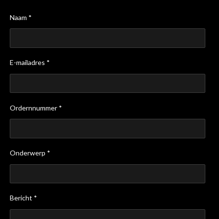
Naam *
E-mailadres *
Ordernnummer *
Onderwerp *
Bericht *