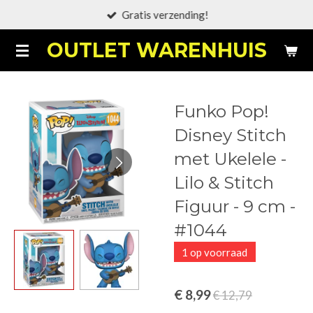
Gratis verzending!
Ga
direct
OUTLET WARENHUIS
naar
de
hoofdinhoud
Funko Pop!
Disney Stitch
met Ukelele -
Lilo & Stitch
Figuur - 9 cm -
#1044
1 op voorraad
€ 8,99
€ 12,79