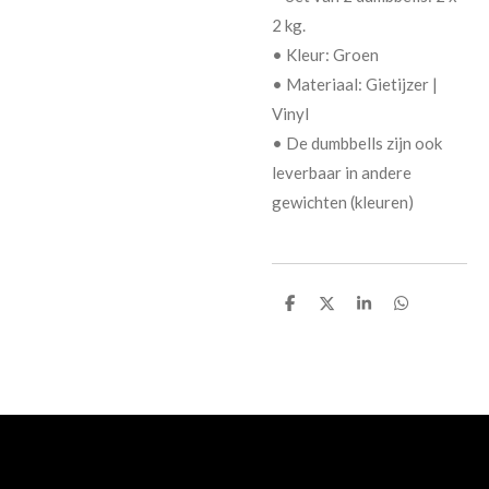
2 kg.
• Kleur: Groen
• Materiaal: Gietijzer |
Vinyl
• De dumbbells zijn ook
leverbaar in andere
gewichten (kleuren)
D
D
S
D
e
e
h
e
l
e
a
l
e
l
r
e
n
e
n