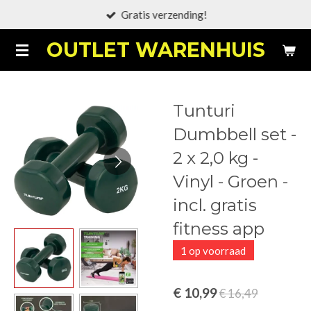
Gratis verzending!
Ga
direct
OUTLET WARENHUIS
naar
de
hoofdinhoud
Tunturi
Dumbbell set -
2 x 2,0 kg -
Vinyl - Groen -
incl. gratis
fitness app
1 op voorraad
€ 10,99
€ 16,49