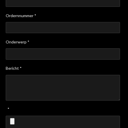
Ordernnummer *
Onderwerp *
Bericht *
*