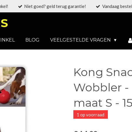
nkel!
Niet goed? geld terug garantie!
Vandaag bestel
S
INKEL
BLOG
VEELGESTELDE VRAGEN
Kong Snac
Wobbler -
maat S - 1
1 op voorraad