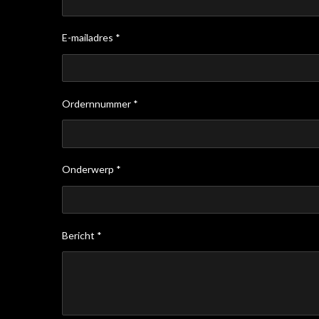
E-mailadres *
Ordernnummer *
Onderwerp *
Bericht *