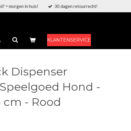
d? = morgen in huis!
30 dagen retourrecht!
KLANTENSERVICE
k Dispenser
 Speelgoed Hond -
5 cm - Rood