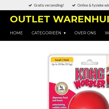
Gratis verzending!
Online & fysieke wi
Ga
direct
OUTLET WARENHUI
naar
de
hoofdinhoud
HOME
CATEGORIEËN
OVER ONS
W