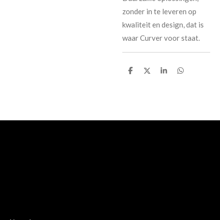
zonder in te leveren op
kwaliteit en design, dat is
waar Curver voor staat.
D
D
S
D
e
e
h
e
l
e
a
l
e
l
r
e
n
e
n