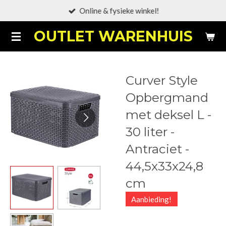
Online & fysieke winkel!
Ga
direct
OUTLET WARENHUIS
naar
de
hoofdinhoud
Curver Style
Opbergmand
met deksel L -
30 liter -
Antraciet -
44,5x33x24,8
cm
Aanbieding!