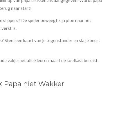
armknop van papa drukken als aangegeven. Wordt papa
terug naar start!
e slippers? De speler beweegt zijn pion naar het
 verst is.
k? Steel een kaart van je tegenstander en sla je beurt
nde vakje met alle kleuren naast de koelkast bereikt,
 Papa niet Wakker