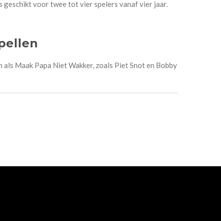
geschikt voor twee tot vier spelers vanaf vier jaar.
pellen
n als Maak Papa Niet Wakker, zoals Piet Snot en Bobby