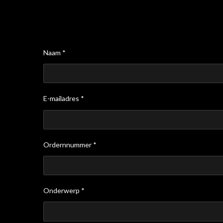
Naam *
E-mailadres *
Ordernnummer *
Onderwerp *