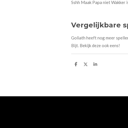
Sshh Maak Papa niet Wakker is 
Vergelijkbare s
Goliath heeft nog meer spelle
Bijt. Bekijk deze ook eens!
D
D
S
e
e
h
l
e
a
e
l
r
n
e