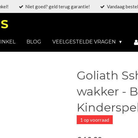
nkel!
Niet goed? geld terug garantie!
Vandaag bestel
S
INKEL
BLOG
VEELGESTELDE VRAGEN
Goliath S
wakker - B
Kinderspe
1 op voorraad