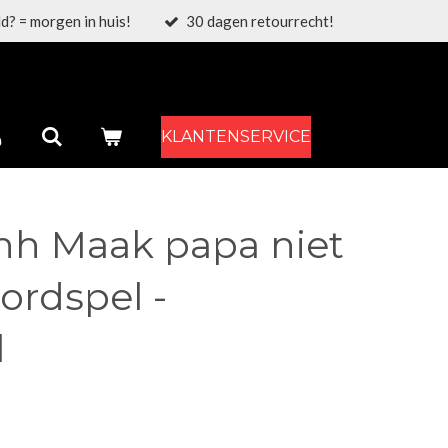
d? = morgen in huis!
30 dagen retourrecht!
KLANTENSERVICE
shh Maak papa niet
ordspel -
l