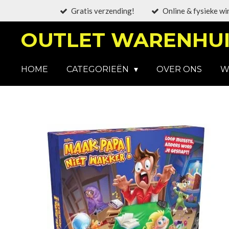
Gratis verzending!
Online & fysieke wi
Ga
direct
OUTLET WARENHUI
naar
de
hoofdinhoud
HOME
CATEGORIEËN
OVER ONS
W