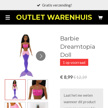
Gratis verzending!
Ga
direct
OUTLET WARENHUIS
naar
de
hoofdinhoud
Barbie
Dreamtopia
Doll
1 op voorraad
€ 8,99
€ 12,39
Laat het me weten
wanneer dit product