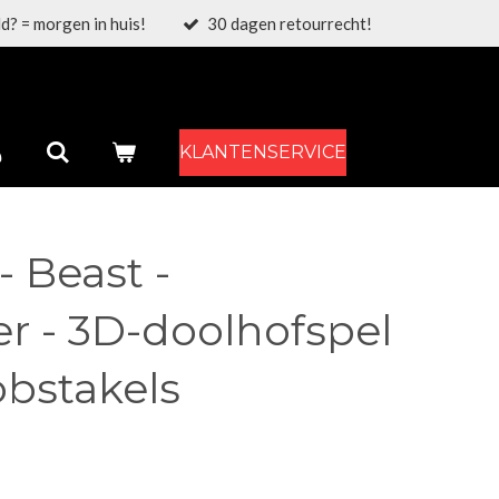
d? = morgen in huis!
30 dagen retourrecht!
KLANTENSERVICE
- Beast -
r - 3D-doolhofspel
obstakels