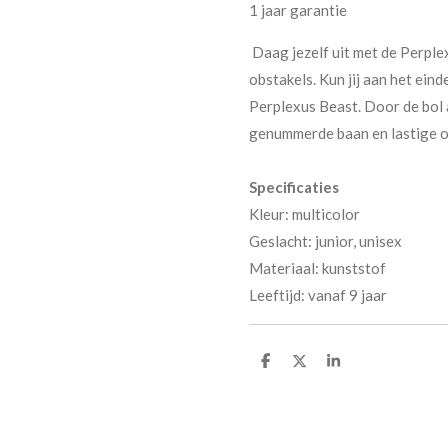
1 jaar garantie
Daag jezelf uit met de Perpl
obstakels. Kun jij aan het ein
Perplexus Beast. Door de bol a
genummerde baan en lastige ob
Specificaties
Kleur: multicolor
Geslacht: junior, unisex
Materiaal: kunststof
Leeftijd: vanaf 9 jaar
D
D
S
e
e
h
l
e
a
e
l
r
n
e