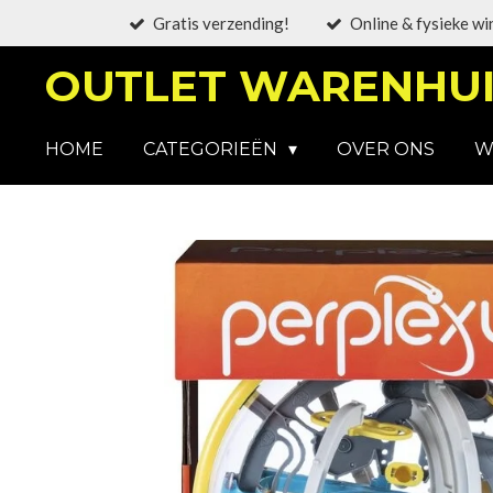
Gratis verzending!
Online & fysieke wi
Ga
direct
OUTLET WARENHUI
naar
de
hoofdinhoud
HOME
CATEGORIEËN
OVER ONS
W