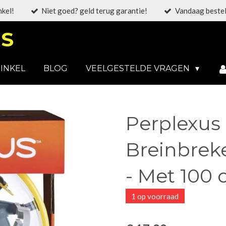
nkel!
Niet goed? geld terug garantie!
Vandaag bestel
S
INKEL
BLOG
VEELGESTELDE VRAGEN
Perplexus 
Breinbreke
- Met 100 
1 op voorraad