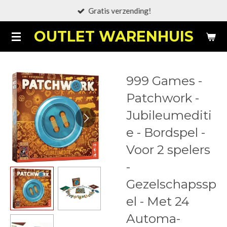
Gratis verzending!
Ga
direct
OUTLET WARENHUIS
naar
de
hoofdinhoud
999 Games -
Patchwork -
Jubileumediti
e - Bordspel -
Voor 2 spelers
-
Gezelschapssp
el - Met 24
Automa-