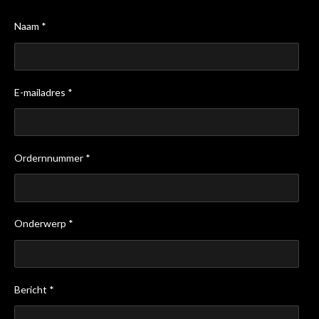
Naam *
E-mailadres *
Ordernnummer *
Onderwerp *
Bericht *