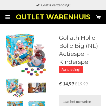
Gratis verzending!
Ga
direct
OUTLET WARENHUIS
naar
de
hoofdinhoud
Goliath Holle
Bolle Big (NL) -
Actiespel -
Kinderspel
Aanbieding!
€ 14,99
€ 19,99
Laat het me weten