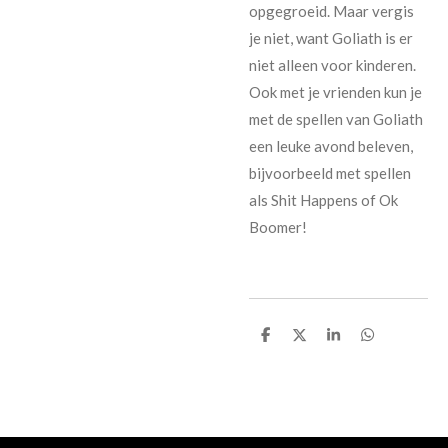
opgegroeid. Maar vergis
je niet, want Goliath is er
niet alleen voor kinderen.
Ook met je vrienden kun je
met de spellen van Goliath
een leuke avond beleven,
bijvoorbeeld met spellen
als Shit Happens of Ok
Boomer!
D
D
S
D
e
e
h
e
l
e
a
l
e
l
r
e
n
e
n