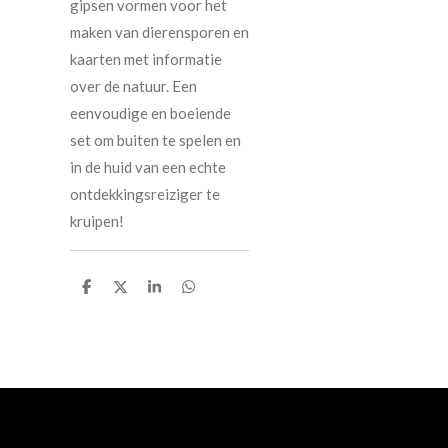
gipsen vormen voor het
maken van dierensporen en
kaarten met informatie
over de natuur. Een
eenvoudige en boeiende
set om buiten te spelen en
in de huid van een echte
ontdekkingsreiziger te
kruipen!
D
D
S
D
e
e
h
e
l
e
a
l
e
l
r
e
n
e
n