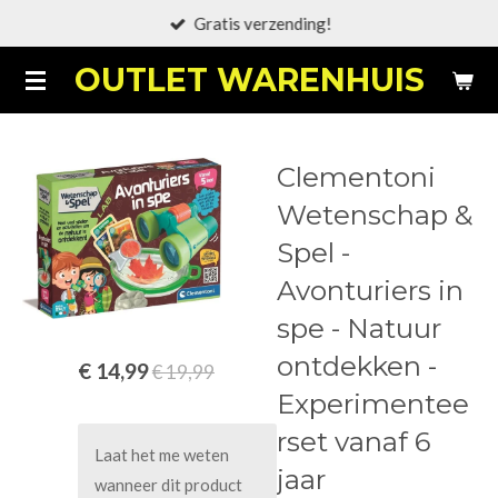
Gratis verzending!
Ga
direct
OUTLET WARENHUIS
naar
de
hoofdinhoud
Clementoni
Wetenschap &
Spel -
Avonturiers in
spe - Natuur
ontdekken -
€ 14,99
€ 19,99
Experimentee
rset vanaf 6
Laat het me weten
jaar
wanneer dit product