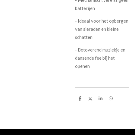
batterijen
- Ideaal voor het opbergen
van sieraden en kleine
schatten
- Betoverend muziekje en
dansende fee bij het
openen
D
D
S
D
e
e
h
e
l
e
a
l
e
l
r
e
n
e
n