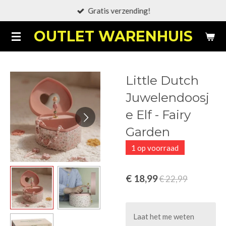
Gratis verzending!
Ga
direct
OUTLET WARENHUIS
naar
de
hoofdinhoud
Little Dutch
Juwelendoosj
e Elf - Fairy
Garden
1 op voorraad
€ 18,99
€ 22,99
Laat het me weten