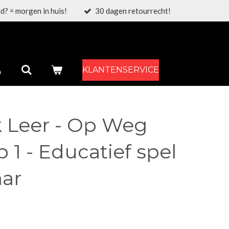
d? = morgen in huis!
30 dagen retourrecht!
KLANTENSERVICE
k Leer - Op Weg
 1 - Educatief spel
aar