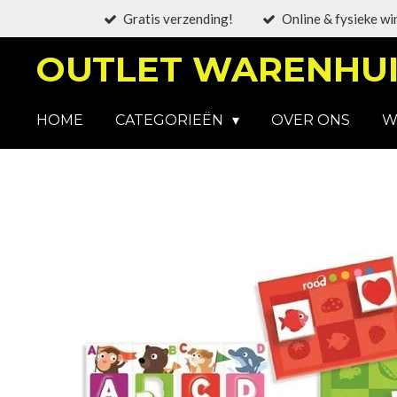
Gratis verzending!
Online & fysieke wi
Ga
direct
OUTLET WARENHUI
naar
de
hoofdinhoud
HOME
CATEGORIEËN
OVER ONS
W