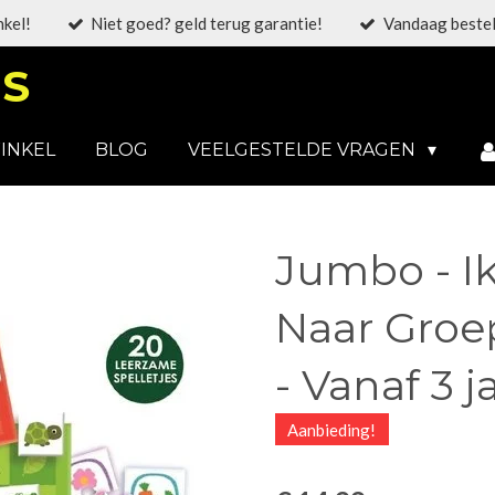
nkel!
Niet goed? geld terug garantie!
Vandaag bestel
S
INKEL
BLOG
VEELGESTELDE VRAGEN
Jumbo - I
Naar Groep
- Vanaf 3 j
Aanbieding!