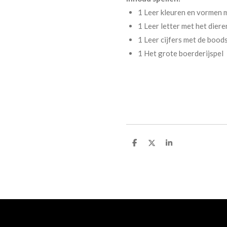
1 Leer kleuren en vormen me
1 Leer letter met het dieren
1 Leer cijfers met de bood
1 Het grote boerderijspel
D
D
S
e
e
h
l
e
a
e
l
r
n
e