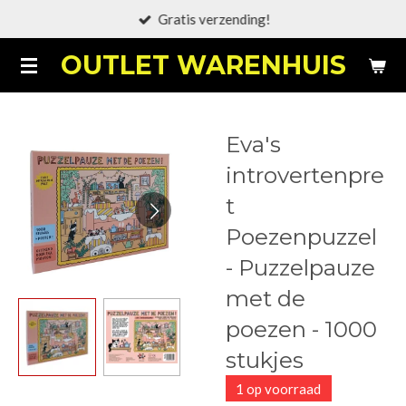
Gratis verzending!
Ga
direct
OUTLET WARENHUIS
naar
de
hoofdinhoud
Eva's
introvertenpre
t
Poezenpuzzel
- Puzzelpauze
met de
poezen - 1000
stukjes
1 op voorraad