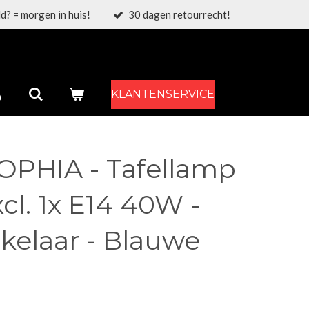
d? = morgen in huis!
30 dagen retourrecht!
KLANTENSERVICE
OPHIA - Tafellamp
xcl. 1x E14 40W -
kelaar - Blauwe