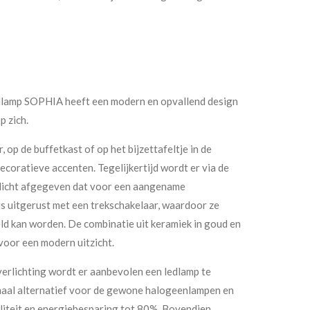
fellamp SOPHIA heeft een modern en opvallend design
p zich.
 op de buffetkast of op het bijzettafeltje in de
coratieve accenten. Tegelijkertijd wordt er via de
licht afgegeven dat voor een aangename
is uitgerust met een trekschakelaar, waardoor ze
eld kan worden. De combinatie uit keramiek in goud en
voor een modern uitzicht.
erlichting wordt er aanbevolen een ledlamp te
imaal alternatief voor de gewone halogeenlampen en
liteit en energiebesparing tot 80%. Bovendien