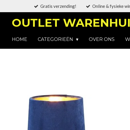
Gratis verzending!
Online & fysieke wi
Ga
direct
OUTLET WARENHUI
naar
de
hoofdinhoud
HOME
CATEGORIEËN
OVER ONS
W