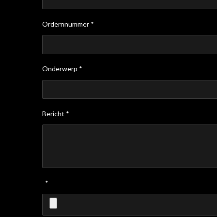
Ordernnummer *
Onderwerp *
Bericht *
*