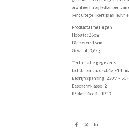
profiteert u bij ledlampen va
bent u tegelijkertijd milieuvrie
Productafmetingen
Hoogte: 26cm
Diameter: 16cm
Gewicht: 0,6kg
Technische gegevens
Lichtbronnen: excl. 1x E14 · 
Bedrijfsspanning: 230V ~ 50
Beschermklasse: 2
IP klassificatie: IP20
D
D
S