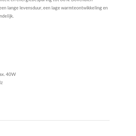
n een lange levensduur, een lage warmteontwikkeling en
ndelijk.
max. 40W
Hz