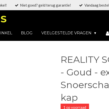
nkel!
Niet goed? geld terug garantie!
Vandaag bestel
S
INKEL
BLOG
VEELGESTELDE VRAGEN
REALITY S
- Goud - e
Snoerscha
kap
1 op voorraad