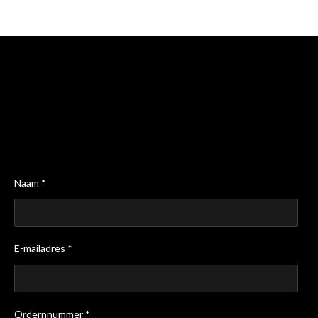
n
e
n
Naam *
E-mailadres *
Ordernnummer *