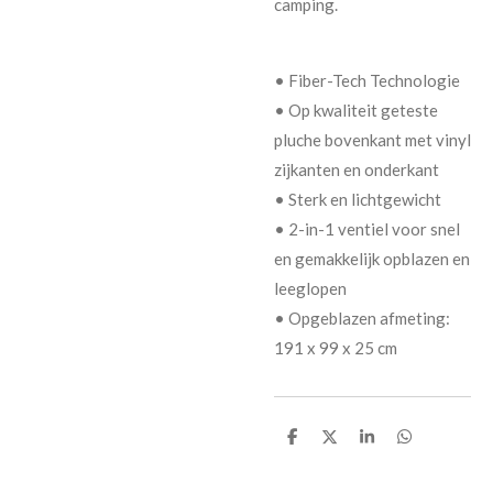
camping.
• Fiber-Tech Technologie
• Op kwaliteit geteste
pluche bovenkant met vinyl
zijkanten en onderkant
• Sterk en lichtgewicht
• 2-in-1 ventiel voor snel
en gemakkelijk opblazen en
leeglopen
• Opgeblazen afmeting:
191 x 99 x 25 cm
D
D
S
D
e
e
h
e
l
e
a
l
e
l
r
e