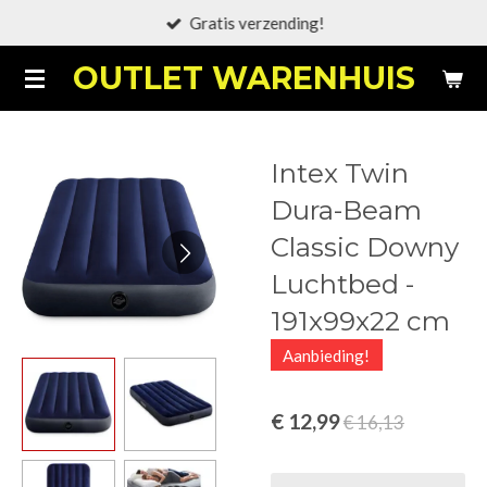
Gratis verzending!
Ga
direct
OUTLET WARENHUIS
naar
de
hoofdinhoud
Intex Twin
Dura-Beam
Classic Downy
Luchtbed -
191x99x22 cm
Aanbieding!
€ 12,99
€ 16,13