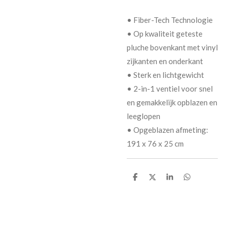
• Fiber-Tech Technologie
• Op kwaliteit geteste
pluche bovenkant met vinyl
zijkanten en onderkant
• Sterk en lichtgewicht
• 2-in-1 ventiel voor snel
en gemakkelijk opblazen en
leeglopen
• Opgeblazen afmeting:
191 x 76 x 25 cm
D
D
S
D
e
e
h
e
l
e
a
l
e
l
r
e
n
e
n