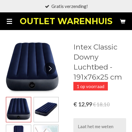
Gratis verzending!
Ga
direct
OUTLET WARENHUIS
naar
de
hoofdinhoud
Intex Classic
Downy
Luchtbed -
191x76x25 cm
1 op voorraad
€ 12,99
€ 18,10
Laat het me weten