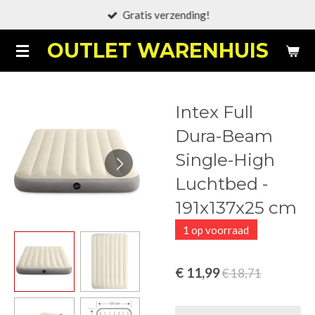
Gratis verzending!
Ga
direct
OUTLET WARENHUIS
naar
de
hoofdinhoud
Intex Full
Dura-Beam
Single-High
Luchtbed -
191x137x25 cm
1 op voorraad
€ 11,99
€ 18,71