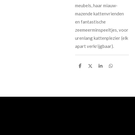
meubels, haar miauw-
mazende kattenvrienden
en fantastische
zeemeerminspeeltjes, voor
urenlang kattenplezier (elk
apart verkrijgbaar).
D
D
S
D
e
e
h
e
l
e
a
l
e
l
r
e
n
e
n