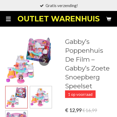
Gratis verzending!
Ga
direct
OUTLET WARENHUIS
naar
de
hoofdinhoud
Gabby’s
Poppenhuis
De Film –
Gabby’s Zoete
Snoepberg
Speelset
1 op voorraad
€ 12,99
€ 16,99