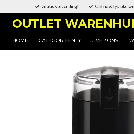
Gratis verzending!
Online & fysieke wi
Ga
direct
OUTLET WARENHUI
naar
de
hoofdinhoud
HOME
CATEGORIEËN
OVER ONS
W