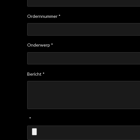
Ordernnummer *
Onderwerp *
Bericht *
*