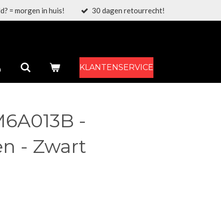
d? = morgen in huis!
30 dagen retourrecht!
KLANTENSERVICE
6A013B -
n - Zwart