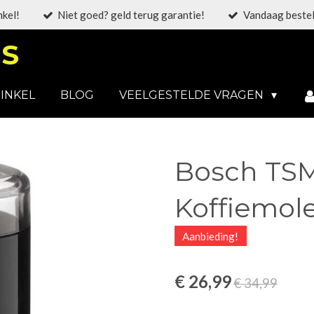
nkel!
Niet goed? geld terug garantie!
Vandaag bestel
S
INKEL
BLOG
VEELGESTELDE VRAGEN
Bosch TSM
Koffiemole
Aanbieding!
€ 26,99
€ 34,99