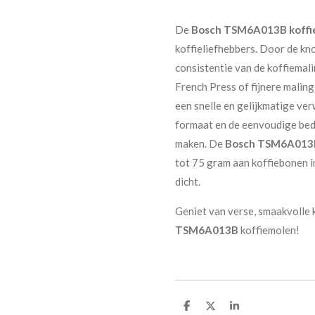
De
Bosch TSM6A013B koffi
koffieliefhebbers. Door de kno
consistentie van de koffiemali
French Press of fijnere malin
een snelle en gelijkmatige ve
formaat en de eenvoudige bedi
maken. De
Bosch TSM6A013
tot 75 gram aan koffiebonen in
dicht.
Geniet van verse, smaakvolle k
TSM6A013B
koffiemolen!
D
D
S