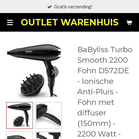
Gratis verzending!
Ga
direct
OUTLET WARENHUIS
naar
de
hoofdinhoud
BaByliss Turbo
Smooth 2200
Fohn D572DE
- Ionische
Anti-Pluis -
Föhn met
diffuser
(150mm) -
2200 Watt -