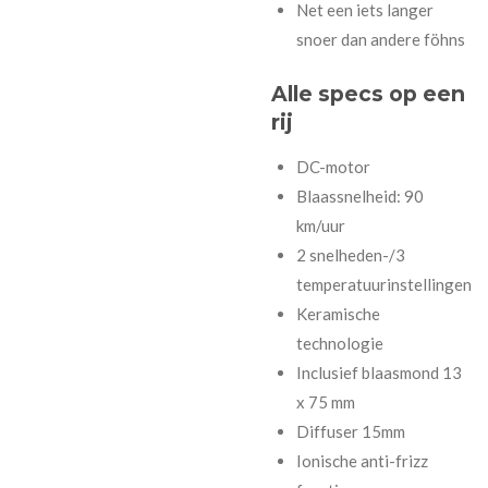
Net een iets langer
snoer dan andere föhns
Alle
specs
op een
rij
DC-motor
Blaassnelheid: 90
km/uur
2 snelheden-/3
temperatuurinstellingen
Keramische
technologie
Inclusief blaasmond 13
x 75 mm
Diffuser 15mm
Ionische anti-frizz