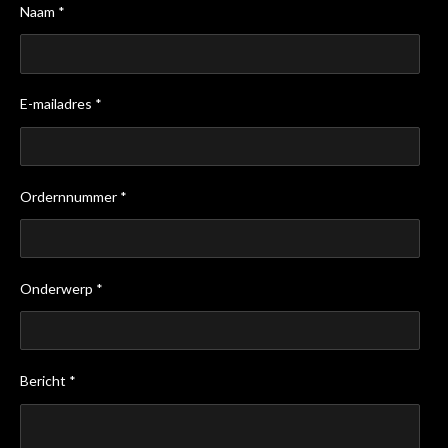
Naam *
E-mailadres *
Ordernnummer *
Onderwerp *
Bericht *