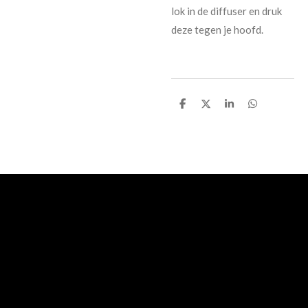
lok in de diffuser en druk
deze tegen je hoofd.
D
D
S
D
e
e
h
e
l
e
a
l
e
l
r
e
n
e
n