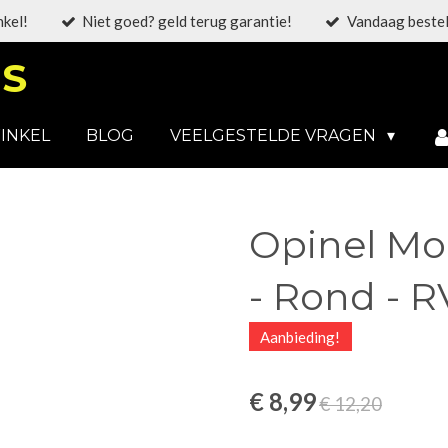
nkel!
Niet goed? geld terug garantie!
Vandaag bestel
S
INKEL
BLOG
VEELGESTELDE VRAGEN
Opinel Mo
- Rond - 
Aanbieding!
€ 8,99
€ 12,20