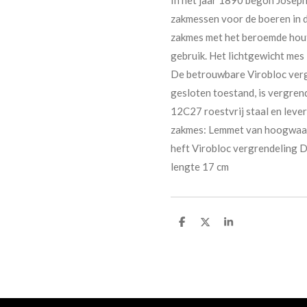
zakmessen voor de boeren in d
zakmes met het beroemde houte
gebruik. Het lichtgewicht mes 
De betrouwbare Virobloc vergr
gesloten toestand, is vergre
12C27 roestvrij staal en lever
zakmes: Lemmet van hoogwaard
heft Virobloc vergrendeling D
lengte 17 cm
D
D
S
e
e
h
l
e
a
e
l
r
n
e