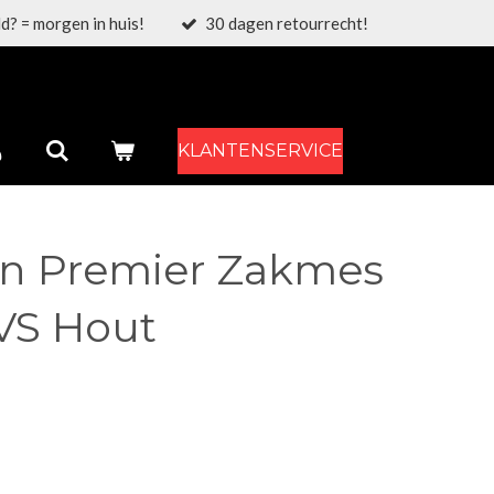
d? = morgen in huis!
30 dagen retourrecht!
KLANTENSERVICE
n Premier Zakmes
RVS Hout