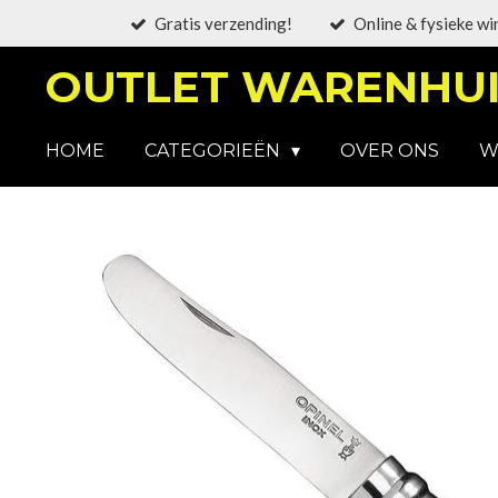
Gratis verzending!
Online & fysieke wi
Ga
direct
OUTLET WARENHUI
naar
de
hoofdinhoud
HOME
CATEGORIEËN
OVER ONS
W