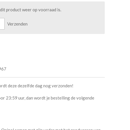
it product weer op voorraad is.
Verzenden
967
ordt deze dezelfde dag nog verzonden!
or 23:59 uur, dan wordt je bestelling de volgende
 Opinel samen met zijn vader met het produceren van