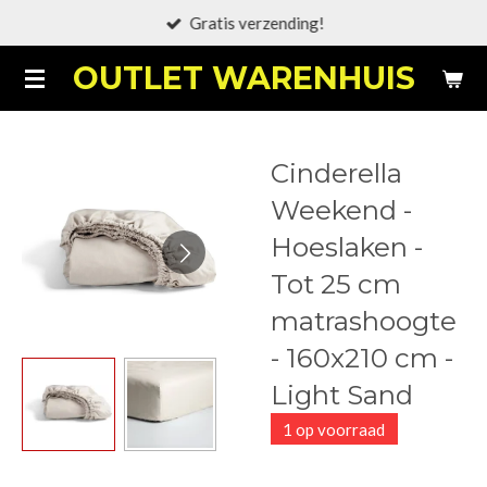
Gratis verzending!
Ga
direct
OUTLET WARENHUIS
naar
de
hoofdinhoud
Cinderella
Weekend -
Hoeslaken -
Tot 25 cm
matrashoogte
- 160x210 cm -
Light Sand
1 op voorraad