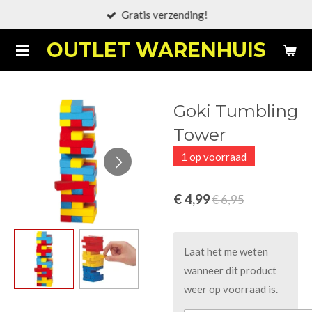
Gratis verzending!
Ga
direct
OUTLET WARENHUIS
naar
de
hoofdinhoud
Goki Tumbling
Tower
1 op voorraad
€ 4,99
€ 6,95
Laat het me weten
wanneer dit product
weer op voorraad is.