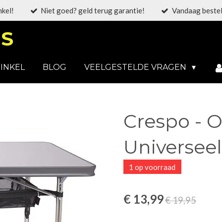
nkel!
Niet goed? geld terug garantie!
Vandaag bestel
S
INKEL
BLOG
VEELGESTELDE VRAGEN
Crespo - O
Universeel
1 op voorraad
€ 13,99
€ 19,95