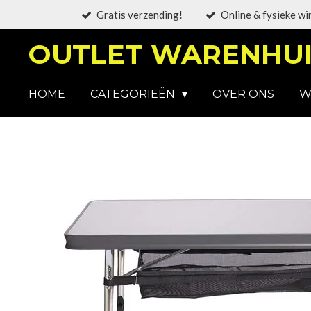
Gratis verzending!
Online & fysieke wi
Ga
direct
OUTLET WARENHUI
naar
de
hoofdinhoud
HOME
CATEGORIEËN
OVER ONS
W