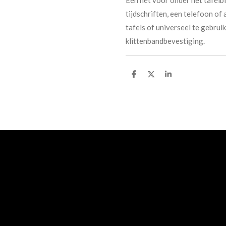
tijdschriften, een telefoon of
tafels of universeel te gebru
klittenbandbevestiging.
D
D
S
e
e
h
l
e
a
e
l
r
n
e