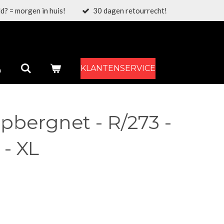
d? = morgen in huis!
30 dagen retourrecht!
KLANTENSERVICE
pbergnet - R/273 -
 - XL