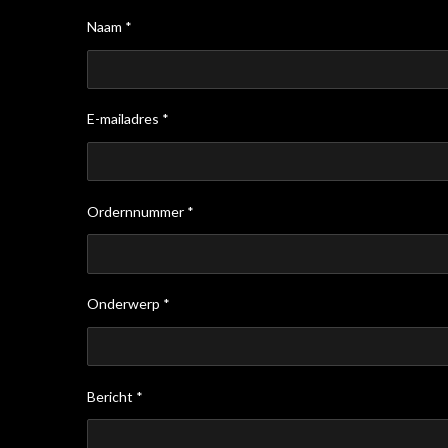
Naam *
E-mailadres *
Ordernnummer *
Onderwerp *
Bericht *