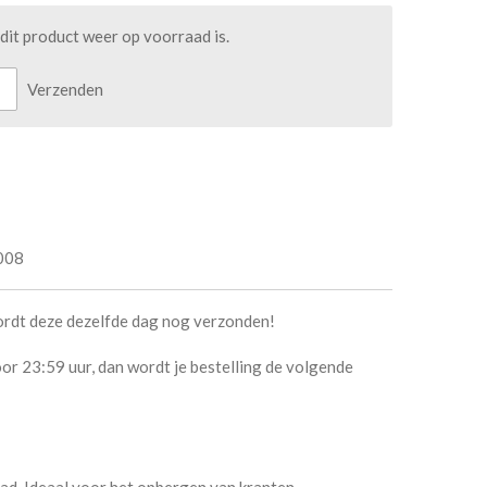
it product weer op voorraad is.
Verzenden
008
ordt deze dezelfde dag nog verzonden!
or 23:59 uur, dan wordt je bestelling de volgende
lad. Ideaal voor het opbergen van kranten,