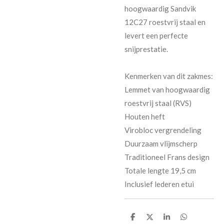
hoogwaardig Sandvik
12C27 roestvrij staal en
levert een perfecte
snijprestatie.
Kenmerken van dit zakmes:
Lemmet van hoogwaardig
roestvrij staal (RVS)
Houten heft
Virobloc vergrendeling
Duurzaam vlijmscherp
Traditioneel Frans design
Totale lengte 19,5 cm
Inclusief lederen etui
D
D
S
D