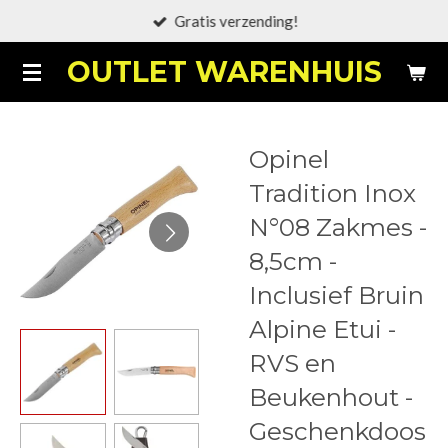
Gratis verzending!
Ga
direct
OUTLET WARENHUIS
naar
de
hoofdinhoud
Opinel
Tradition Inox
N°08 Zakmes -
8,5cm -
Inclusief Bruin
Alpine Etui -
RVS en
Beukenhout -
Geschenkdoos