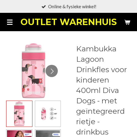
Online & fysieke winkel!
Ga
direct
OUTLET WARENHUIS
naar
de
hoofdinhoud
Kambukka
Lagoon
Drinkfles voor
kinderen
400ml Diva
Dogs - met
geïntegreerd
rietje -
drinkbus