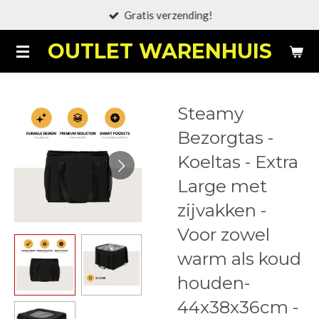
Gratis verzending!
Ga
direct
OUTLET WARENHUIS
naar
de
hoofdinhoud
Steamy
Bezorgtas -
Koeltas - Extra
Large met
zijvakken -
Voor zowel
warm als koud
houden-
44x38x36cm -