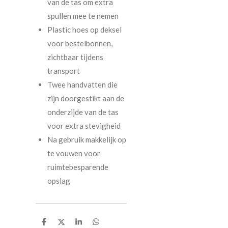
van de tas om extra
spullen mee te nemen
Plastic hoes op deksel
voor bestelbonnen,
zichtbaar tijdens
transport
Twee handvatten die
zijn doorgestikt aan de
onderzijde van de tas
voor extra stevigheid
Na gebruik makkelijk op
te vouwen voor
ruimtebesparende
opslag
D
D
S
D