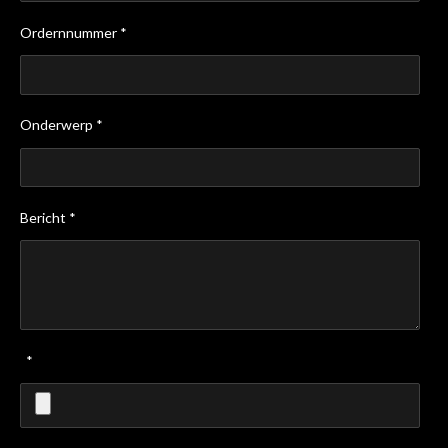
Ordernnummer *
Onderwerp *
Bericht *
*