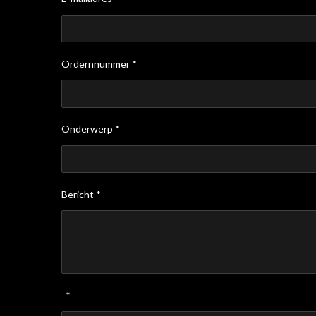
Ordernnummer *
Onderwerp *
Bericht *
*