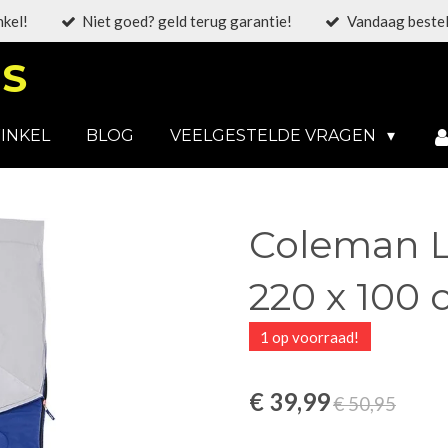
nkel!
Niet goed? geld terug garantie!
Vandaag bestel
S
INKEL
BLOG
VEELGESTELDE VRAGEN
Coleman L
220 x 100
1 op voorraad!
€ 39,99
€ 50,95