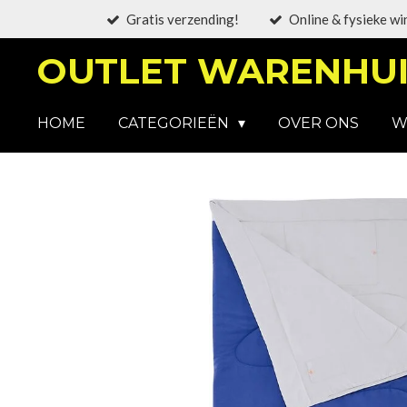
Gratis verzending!
Online & fysieke wi
Ga
direct
OUTLET WARENHUI
naar
de
hoofdinhoud
HOME
CATEGORIEËN
OVER ONS
W