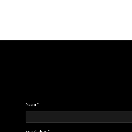
Naam *
E-mailadres *