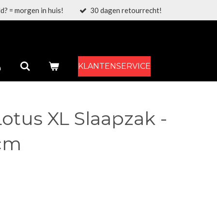
d? = morgen in huis!
30 dagen retourrecht!
KLANTENSERVICE
otus XL Slaapzak -
 cm