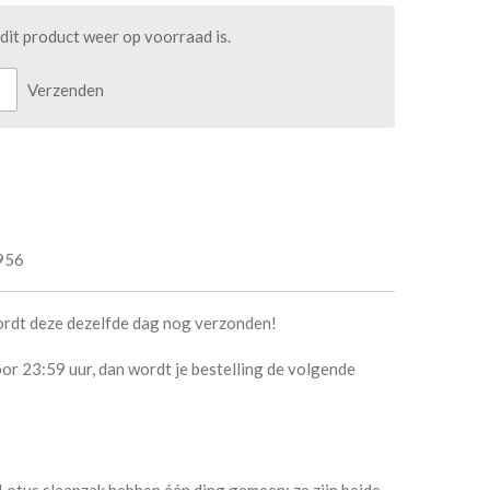
it product weer op voorraad is.
Verzenden
956
ordt deze dezelfde dag nog verzonden!
or 23:59 uur, dan wordt je bestelling de volgende
otus slaapzak hebben één ding gemeen: ze zijn beide