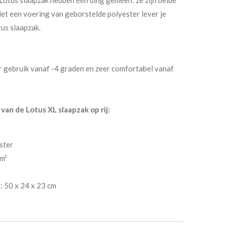
Met een voering van geborstelde polyester lever je
tus slaapzak.
r gebruik vanaf -4 graden en zeer comfortabel vanaf
an de Lotus XL slaapzak op rij:
ster
/m²
: 50 x 24 x 23 cm