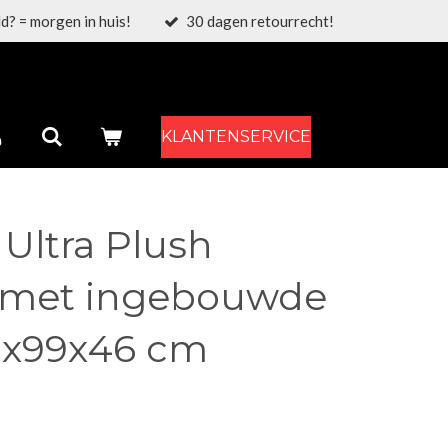
d? = morgen in huis!
30 dagen retourrecht!
KLANTENSERVICE
 Ultra Plush
 met ingebouwde
1x99x46 cm