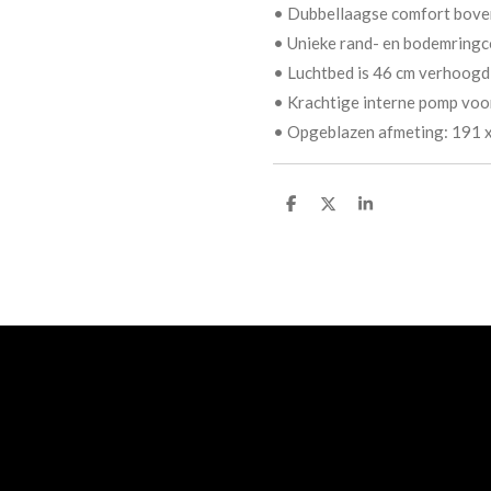
• Dubbellaagse comfort boven
• Unieke rand- en bodemringco
• Luchtbed is 46 cm verhoogd
• Krachtige interne pomp voo
• Opgeblazen afmeting: 191 x
D
D
S
e
e
h
l
e
a
e
l
r
n
e