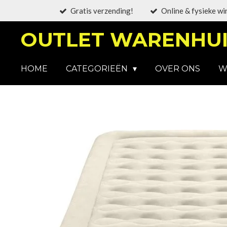
Gratis verzending!
Online & fysieke wi
Ga
direct
OUTLET WARENHUI
naar
de
hoofdinhoud
HOME
CATEGORIEËN
OVER ONS
W