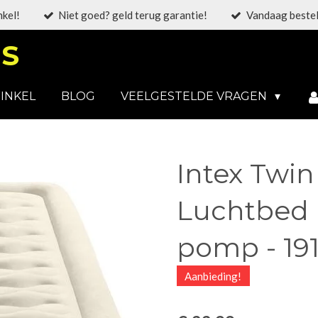
nkel!
Niet goed? geld terug garantie!
Vandaag bestel
S
INKEL
BLOG
VEELGESTELDE VRAGEN
Intex Twin
Luchtbed
pomp - 19
Aanbieding!