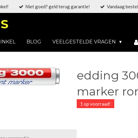
nkel!
Niet goed? geld terug garantie!
Vandaag bestel
S
INKEL
BLOG
VEELGESTELDE VRAGEN
edding 3
marker ron
1 op voorraad!