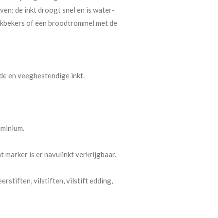
jven: de inkt droogt snel en is water-
nkbekers of een broodtrommel met de
de en veegbestendige inkt.
uminium.
 marker is er navulinkt verkrijgbaar.
stiften, vilstiften, vilstift edding,