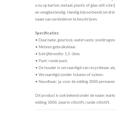
u nu op karton, metaal, plastic of glas wilt schri
en veegbestendig. Handig bijvoorbeeld om dri
naam van uw kinderen te beschrijven.
Specificaties:
• Duurzame, geurloze, watervaste, sneldrogen
• Meteen gebruiksklaar.
• Schrijfbreedte: 1,5-3mm.
• Punt: ronde punt.
• De houder is vervaardigd van recyclebaar al
• Vervaardigd zonder tolueen of xyleen.
• Navulbaar: ja, voor de edding 3000 permanent
Dit product is ook bekend onder de naam: markeer
edding 3000, zwarte viltstift, ronde viltstift.