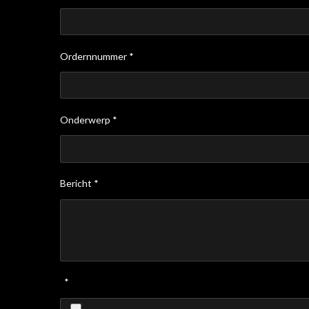
Ordernnummer *
Onderwerp *
Bericht *
*