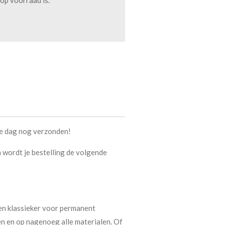
op voorraad is.
de dag nog verzonden!
n wordt je bestelling de volgende
en klassieker voor permanent
en en op nagenoeg alle materialen. Of