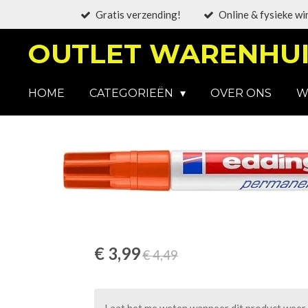
Gratis verzending!
Online & fysieke wi
Ga
direct
OUTLET WARENHUI
naar
de
hoofdinhoud
HOME
CATEGORIEËN
OVER ONS
W
€ 3,99
€ 4,49