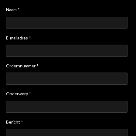
Naam *
E-mailadres *
Ordernnummer *
Onderwerp *
Bericht *