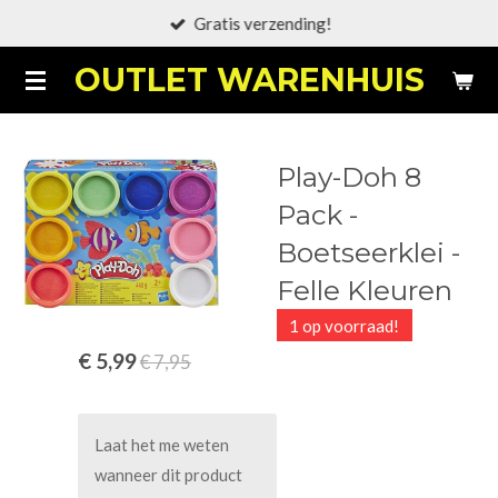
Gratis verzending!
Ga
direct
OUTLET WARENHUIS
naar
de
hoofdinhoud
Play-Doh 8
Pack -
Boetseerklei -
Felle Kleuren
1 op voorraad!
€ 5,99
€ 7,95
Laat het me weten
wanneer dit product