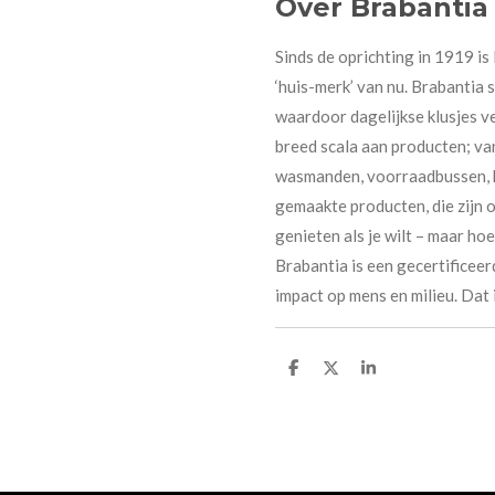
Over Brabantia
Sinds de oprichting in 1919 is
‘huis-merk’ van nu. Brabantia 
waardoor dagelijkse klusjes ve
breed scala aan producten; va
wasmanden, voorraadbussen, k
gemaakte producten, die zijn o
genieten als je wilt – maar hoe
Brabantia is een gecertificee
impact op mens en milieu. Dat i
D
D
S
e
e
h
l
e
a
e
l
r
n
e