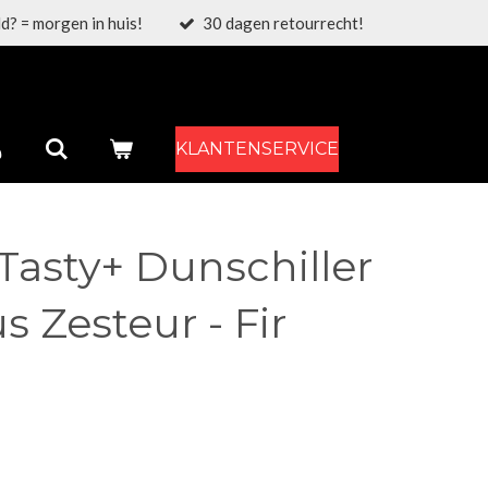
d? = morgen in huis!
30 dagen retourrecht!
KLANTENSERVICE
Tasty+ Dunschiller
s Zesteur - Fir