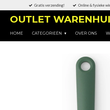
Gratis verzending!
Online & fysieke wi
Ga
direct
OUTLET WARENHUI
naar
de
hoofdinhoud
HOME
CATEGORIEËN
OVER ONS
W