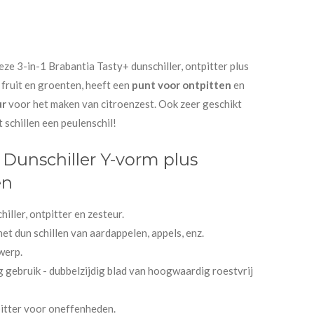
ze 3-in-1 Brabantia Tasty+ dunschiller, ontpitter plus
s
fruit en groenten, heeft een
punt voor ontpitten
en
ur
voor het maken van citroenzest. Ook zeer geschikt
 schillen een peulenschil!
 Dunschiller Y-vorm plus
en
hiller, ontpitter en zesteur.
het dun schillen van aardappelen, appels, enz.
werp.
g gebruik - dubbelzijdig blad van hoogwaardig roestvrij
tpitter voor oneffenheden.