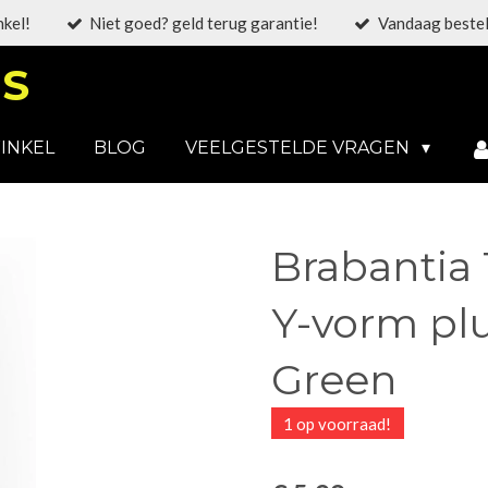
nkel!
Niet goed? geld terug garantie!
Vandaag bestel
S
INKEL
BLOG
VEELGESTELDE VRAGEN
Brabantia 
Y-vorm plu
Green
1 op voorraad!