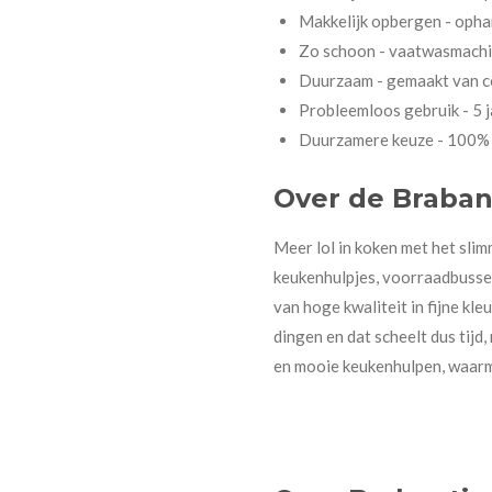
Makkelijk opbergen - oph
Zo schoon - vaatwasmachi
Duurzaam - gemaakt van co
Probleemloos gebruik - 5 j
Duurzamere keuze - 100% r
Over de Brabant
Meer lol in koken met het slim
keukenhulpjes, voorraadbuss
van hoge kwaliteit in fijne kl
dingen en dat scheelt dus tijd
en mooie keukenhulpen, waarm