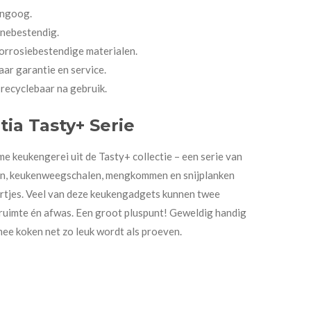
angoog.
nebestendig.
rrosiebestendige materialen.
aar garantie en service.
ecyclebaar na gebruik.
ia Tasty+ Serie
me keukengerei uit de Tasty+ collectie – een serie van
en, keukenweegschalen, mengkommen en snijplanken
eurtjes. Veel van deze keukengadgets kunnen twee
, ruimte én afwas. Een groot pluspunt! Geweldig handig
ee koken net zo leuk wordt als proeven.