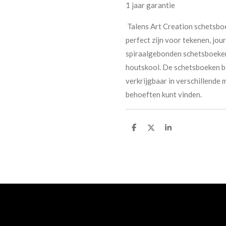
1 jaar garantie
Talens Art Creation schetsbo
perfect zijn voor tekenen, jou
spiraalgebonden schetsboeken z
houtskool. De schetsboeken bev
verkrijgbaar in verschillende
behoeften kunt vinden.
D
D
S
e
e
h
l
e
a
e
l
r
n
e