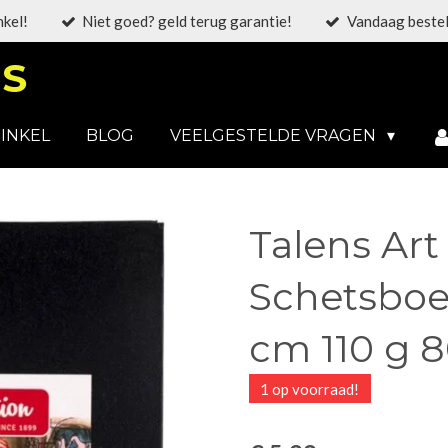
nkel!
Niet goed? geld terug garantie!
Vandaag bestel
S
INKEL
BLOG
VEELGESTELDE VRAGEN
Talens Art
Schetsboek
cm 110 g 8
1 op voorraad!