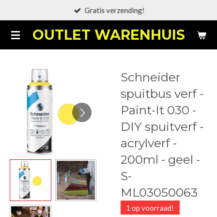
Gratis verzending!
Ga
direct
OUTLET WARENHUIS
naar
de
hoofdinhoud
Schneider
spuitbus verf -
Paint-It 030 -
DIY spuitverf -
acrylverf -
200ml - geel -
S-
ML03050063
1 op voorraad!