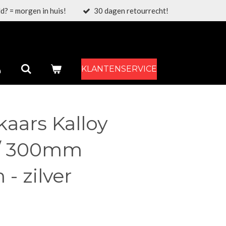
d? = morgen in huis!
30 dagen retourrecht!
KLANTENSERVICE
aars Kalloy
/ 300mm
- zilver