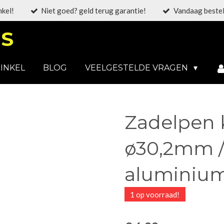
nkel!
Niet goed? geld terug garantie!
Vandaag bestel
S
INKEL
BLOG
VEELGESTELDE VRAGEN
Zadelpen k
ø30,2mm 
aluminium 
1 op voorraad!