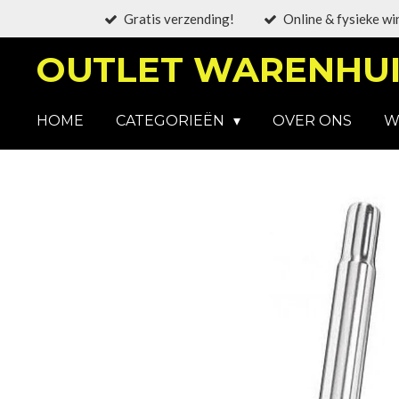
Gratis verzending!
Online & fysieke wi
Ga
direct
OUTLET WARENHUI
naar
de
hoofdinhoud
HOME
CATEGORIEËN
OVER ONS
W