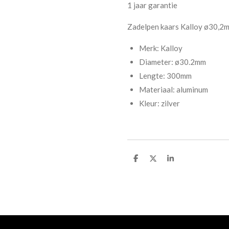
1 jaar garantie
Zadelpen kaars Kalloy ø30,2m
Merk: Kalloy
Diameter: ø30.2mm
Lengte: 300mm
Materiaal: aluminum
Kleur: zilver
D
D
S
e
e
h
l
e
a
e
l
r
n
e