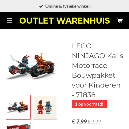
Online & fysieke winkel!
Ga
direct
OUTLET WARENHUIS
naar
de
hoofdinhoud
LEGO
NINJAGO Kai's
Motorrace
Bouwpakket
voor Kinderen
- 71838
1 op voorraad!
€ 7,99
€ 9,99