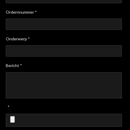
Ordernnummer *
Onderwerp *
Bericht *
*