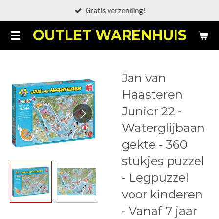
Gratis verzending!
Ga
direct
OUTLET WARENHUIS
naar
de
hoofdinhoud
Jan van
Haasteren
Junior 22 -
Waterglijbaan
gekte - 360
stukjes puzzel
- Legpuzzel
voor kinderen
- Vanaf 7 jaar