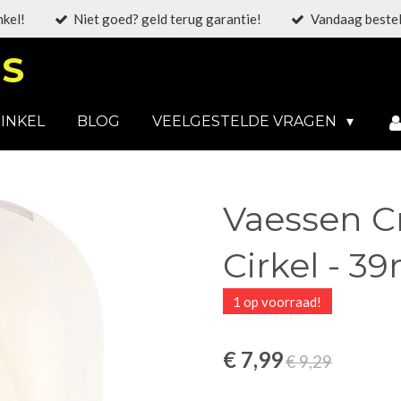
nkel!
Niet goed? geld terug garantie!
Vandaag bestel
S
INKEL
BLOG
VEELGESTELDE VRAGEN
Vaessen Cr
Cirkel - 
1 op voorraad!
€ 7,99
€ 9,29