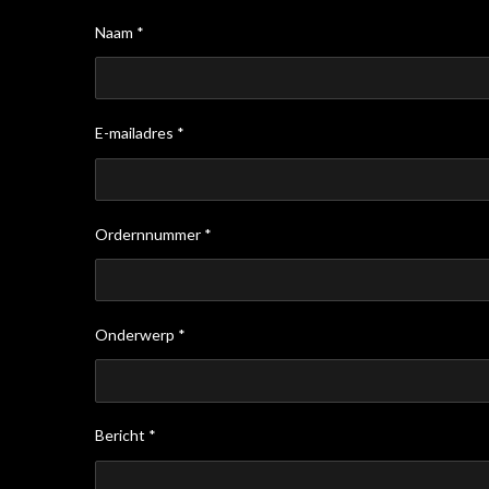
Naam *
E-mailadres *
Ordernnummer *
Onderwerp *
Bericht *