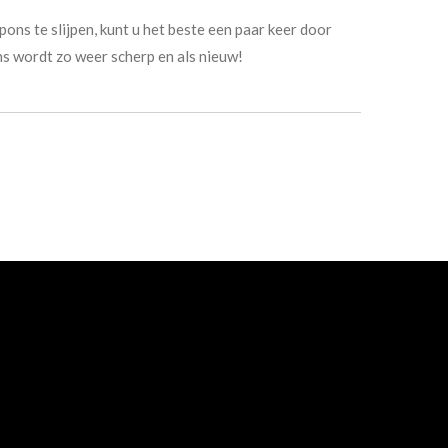
pons te slijpen, kunt u het beste een paar keer door
s wordt zo weer scherp en als nieuw!