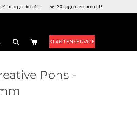
d? = morgen in huis!
30 dagen retourrecht!
KLANTENSERVICE
eative Pons -
39mm