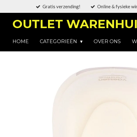
Gratis verzending!
Online & fysieke wi
Ga
direct
OUTLET WARENHUI
naar
de
hoofdinhoud
HOME
CATEGORIEËN
OVER ONS
W