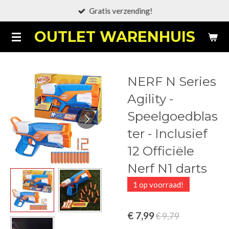
Gratis verzending!
Ga
direct
OUTLET WARENHUIS
naar
de
hoofdinhoud
NERF N Series
Agility -
Speelgoedblas
ter - Inclusief
12 Officiële
Nerf N1 darts
1 op voorraad!
€ 7,99
€ 9,79