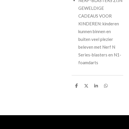
NERF-BLASTERS ZIJN
GEWELDIGE
CADEAUS VOOR
KINDEREN: kinderen
kunnen binnen en
buiten veel plezier
beleven met Nerf N
Series-blasters en N1-
foamdarts
D
D
S
D
e
e
h
e
l
e
a
l
e
l
r
e
n
e
n