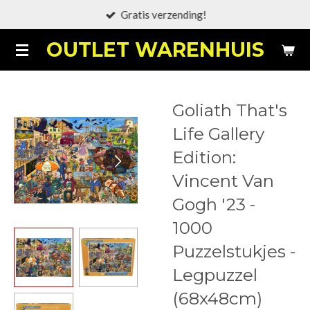
Gratis verzending!
Ga
direct
OUTLET WARENHUIS
naar
de
hoofdinhoud
Goliath That's
Life Gallery
Edition:
Vincent Van
Gogh '23 -
1000
Puzzelstukjes -
Legpuzzel
(68x48cm)