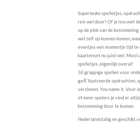
Superleuke spelletjes, opdrach
reis wel door! Of je nou met d
op de plek van de bestemming z
wel zelf op kunnen komen, maar 
eventjes een momentje tijd te 
kaartenset nu juist wel. Mooi
spelletjes..eigenlijk overal!
50 grappige spellen voor onde
geÃ¯llustreerde opdrachten, s
verzinnen. You name it. Voor ie
of meer spelers je vind er alti
bestemming door te komen.
Nederlandstalig en geschikt vo