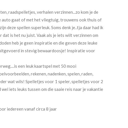
ten, raadspelletjes, verhalen verzinnen...zo kom je de
e auto gaat of met het vliegtuig, trouwens ook thuis of
ijn deze spellen superleuk. Soms denk je..tja daar had ik
dat is het nu juist. Vaak als je iets wilt verzinnen om
doden heb je geen inspiratie en die geven deze leuke
 uitgevoerd in stevig bewaardoosje! Inspiratie voor
rweg....is een leuk kaartspel met 50 mooi
pelvoorbeelden, rekenen, nadenken, spelen, raden,
der wat wils! Spelletjes voor 1 speler, spelletjes voor 2
jd wel iets leuks tussen om die saaie reis naar je vakantie
or iedereen vanaf circa 8 jaar