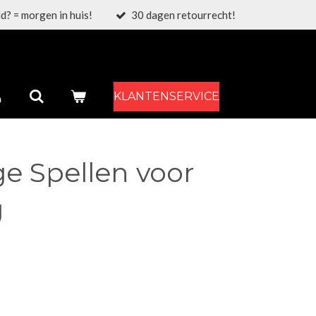
d? = morgen in huis!
30 dagen retourrecht!
KLANTENSERVICE
e Spellen voor
g