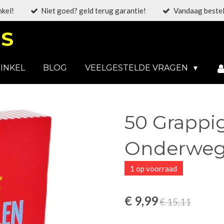
nkel!
Niet goed? geld terug garantie!
Vandaag bestel
S
INKEL
BLOG
VEELGESTELDE VRAGEN
50 Grappig
Onderwe
1 op voorraad
€ 9,99
€ 15,11