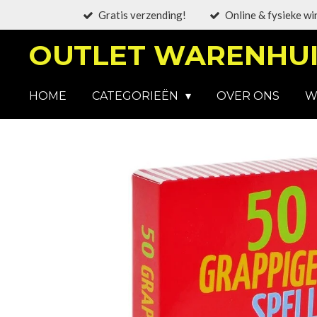
Gratis verzending!
Online & fysieke wi
Ga
direct
OUTLET WARENHUI
naar
de
hoofdinhoud
HOME
CATEGORIEËN
OVER ONS
W