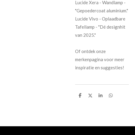
Lucide Xera - Wandlamp -
"Gepoedercoat aluminium."
Lucide Vivo - Oplaadbare
Tafellamp - "Dé designhit
van 2025."
Of ontdek onze
merkenpagina voor meer
inspiratie en suggesties!
D
D
S
D
e
e
h
e
l
e
a
l
e
l
r
e
n
e
n