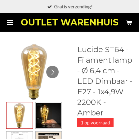
Gratis verzending!
Ga
direct
OUTLET WARENHUIS
naar
de
hoofdinhoud
Lucide ST64 -
Filament lamp
- Ø 6,4 cm -
LED Dimbaar -
E27 - 1x4,9W
2200K -
Amber
1 op voorraad