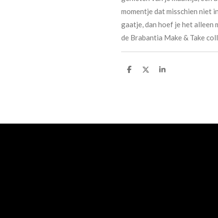
momentje dat misschien niet in 
gaatje, dan hoef je het alleen
de Brabantia Make & Take coll
D
D
S
e
e
h
l
e
a
e
l
r
n
e