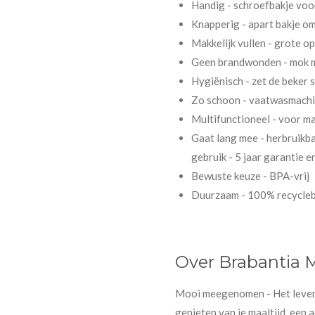
Handig - schroefbakje voo
Knapperig - apart bakje o
Makkelijk vullen - grote o
Geen brandwonden - mok 
Hygiënisch - zet de beker
Zo schoon - vaatwasmach
Multifunctioneel - voor m
Gaat lang mee - herbruikb
gebruik - 5 jaar garantie e
Bewuste keuze - BPA-vrij
Duurzaam - 100% recycleb
Over Brabantia M
Mooi meegenomen - Het leven i
genieten van je maaltijd, een