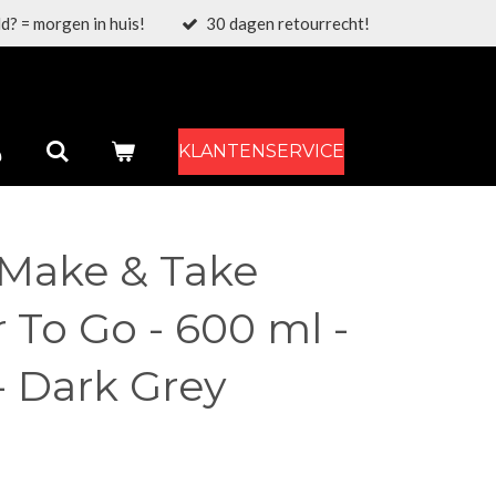
d? = morgen in huis!
30 dagen retourrecht!
KLANTENSERVICE
 Make & Take
To Go - 600 ml -
- Dark Grey