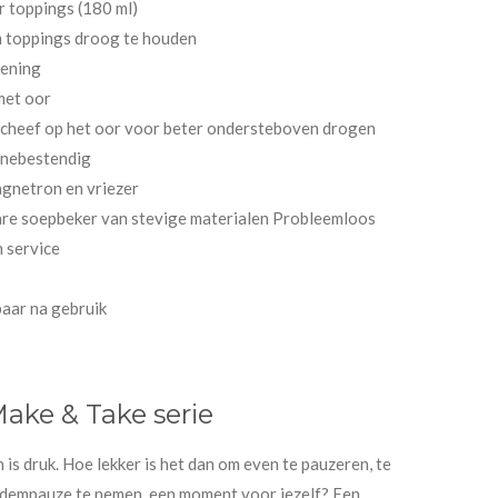
r toppings (180 ml)
m toppings droog te houden
pening
met oor
 scheef op het oor voor beter ondersteboven drogen
inebestendig
agnetron en vriezer
are soepbeker van stevige materialen Probleemloos
n service
aar na gebruik
ake & Take serie
s druk. Hoe lekker is het dan om even te pauzeren, te
 adempauze te nemen, een moment voor jezelf? Een