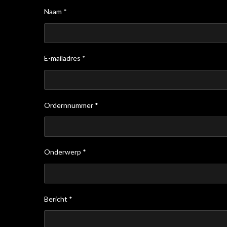
Naam *
E-mailadres *
Ordernnummer *
Onderwerp *
Bericht *