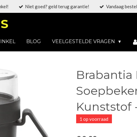
nkel!
Niet goed? geld terug garantie!
Vandaag bestel
S
INKEL
BLOG
VEELGESTELDE VRAGEN
Brabantia
Soepbeker 
Kunststof 
1 op voorraad