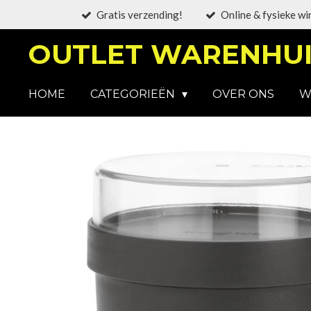
Gratis verzending!
Online & fysieke wi
Ga
direct
OUTLET WARENHUI
naar
de
hoofdinhoud
HOME
CATEGORIEËN
OVER ONS
W