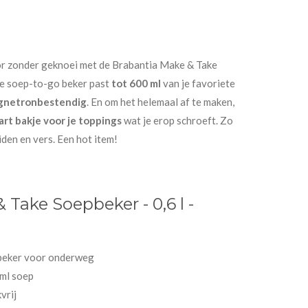
r zonder geknoei met de Brabantia Make & Take
me soep-to-go beker past
tot 600 ml
van je favoriete
gnetronbestendig
. En om het helemaal af te maken,
art bakje voor je toppings
wat je erop schroeft. Zo
iden en vers. Een hot item!
 Take Soepbeker - 0,6 l -
eker voor onderweg
ml soep
vrij