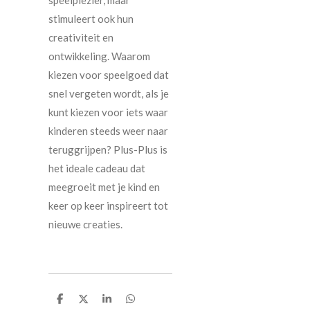
stimuleert ook hun
creativiteit en
ontwikkeling. Waarom
kiezen voor speelgoed dat
snel vergeten wordt, als je
kunt kiezen voor iets waar
kinderen steeds weer naar
teruggrijpen? Plus-Plus is
het ideale cadeau dat
meegroeit met je kind en
keer op keer inspireert tot
nieuwe creaties.
D
D
S
D