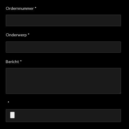
Ordernnummer *
Onderwerp *
Bericht *
*