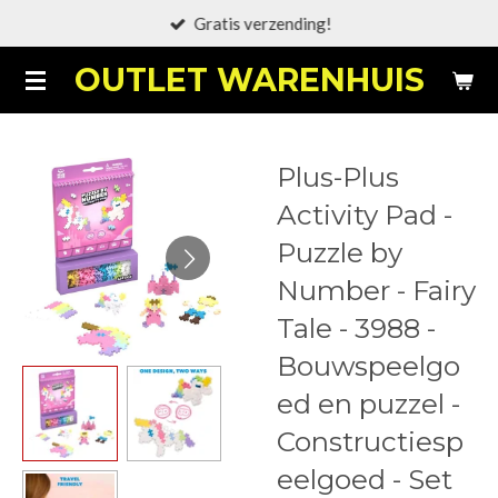
Gratis verzending!
Ga
direct
OUTLET WARENHUIS
naar
de
hoofdinhoud
Plus-Plus
Activity Pad -
Puzzle by
Number - Fairy
Tale - 3988 -
Bouwspeelgo
ed en puzzel -
Constructiesp
eelgoed - Set