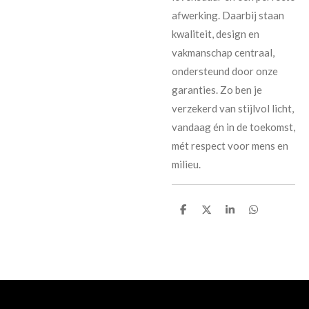
afwerking. Daarbij staan
kwaliteit, design en
vakmanschap centraal,
ondersteund door onze
garanties. Zo ben je
verzekerd van stijlvol licht,
vandaag én in de toekomst,
mét respect voor mens en
milieu.
D
D
S
D
e
e
h
e
l
e
a
l
e
l
r
e
n
e
n