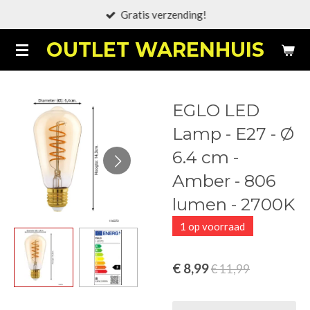
Gratis verzending!
Ga
direct
OUTLET WARENHUIS
naar
de
hoofdinhoud
EGLO LED
Lamp - E27 - Ø
6.4 cm -
Amber - 806
lumen - 2700K
1 op voorraad
€ 8,99
€ 11,99